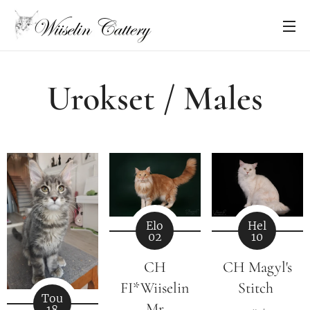
Urokset / Males
Elo
Hel
02
10
CH
CH Magyl's
FI*Wiiselin
Stitch
Tou
Mr
18