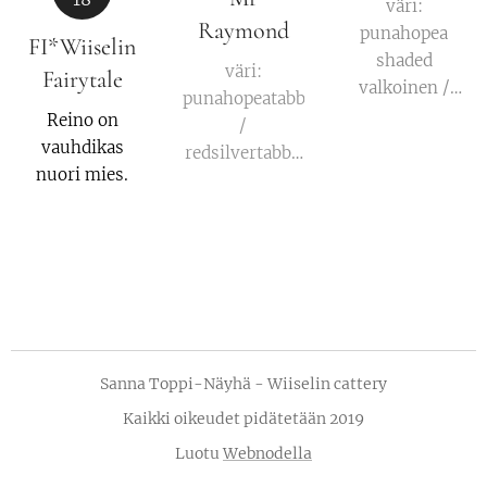
väri:
Raymond
punahopea
FI*Wiiselin
shaded
väri:
Fairytale
valkoinen /
punahopeatabby
redsilver
Reino on
/
shaded white
vauhdikas
redsilvertabby
MCO ds 09 11
nuori mies.
MCO ds 22
Sanna Toppi-Näyhä - Wiiselin cattery
Kaikki oikeudet pidätetään 2019
Luotu
Webnodella