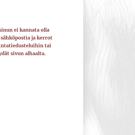
inun ei kannata olla
e sähköpostia ja kerrot
intatiedusteluihin tai
dät sivun alhaalta.
.