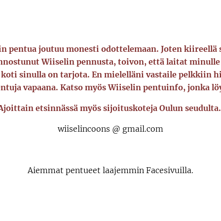
pentua joutuu monesti odottelemaan. Joten kiireellä s
iinnostunut Wiiselin pennusta, toivon, että laitat minull
oti sinulla on tarjota. En mielelläni vastaile pelkkiin h
ntuja vapaana. Katso myös Wiiselin pentuinfo, jonka löy
Ajoittain etsinnässä myös sijoituskoteja Oulun seudulta
wiiselincoons @ gmail.com
Aiemmat pentueet laajemmin Facesivuilla.