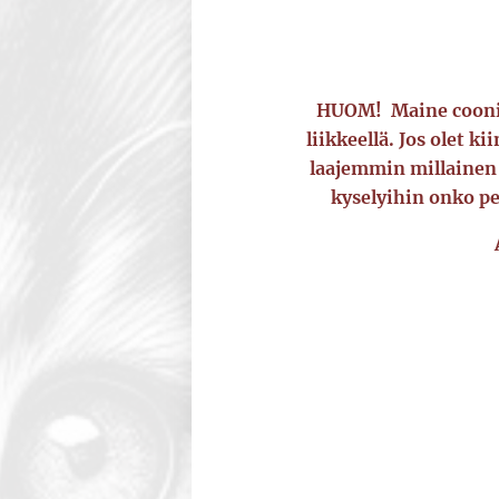
HUOM! Maine coonin 
liikkeellä. Jos olet k
laajemmin millainen k
kyselyihin onko pe