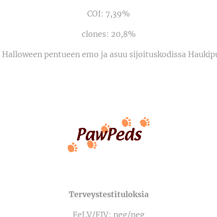
COI: 7,39%
clones: 20,8%
n Halloween pentueen emo ja asuu sijoituskodissa Haukipu
Terveystestituloksia
FeLV/FIV: neg/neg