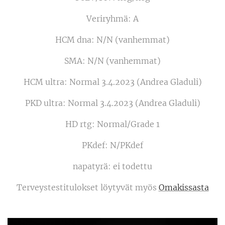
Veriryhmä: A
HCM dna: N/N (vanhemmat)
SMA: N/N (vanhemmat)
HCM ultra: Normal 3.4.2023 (Andrea Gladuli)
PKD ultra: Normal 3.4.2023 (Andrea Gladuli)
HD rtg: Normal/Grade 1
PKdef: N/PKdef
napatyrä: ei todettu
Terveystestitulokset löytyvät myös
Omakissasta