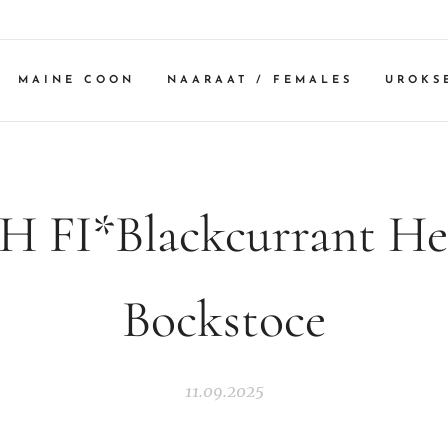
MAINE COON
NAARAAT / FEMALES
UROKS
H FI*Blackcurrant He
Bockstoce
11.09.2025